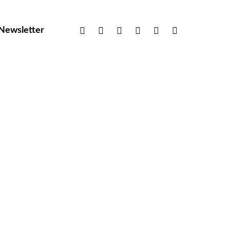
facebook
linkedin
instagram
xing
phone
email
Newsletter